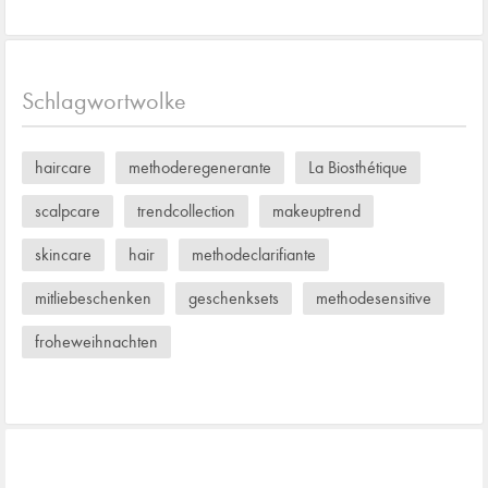
Schlagwortwolke
haircare
methoderegenerante
La Biosthétique
scalpcare
trendcollection
makeuptrend
skincare
hair
methodeclarifiante
mitliebeschenken
geschenksets
methodesensitive
froheweihnachten